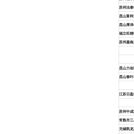
苏州法泰
昆山富柯
昆山厚泽
福立旺精
苏州嘉南
昆山力创
昆山春叶
江苏日盈
苏州中成
常熟市三
无锡凯龙