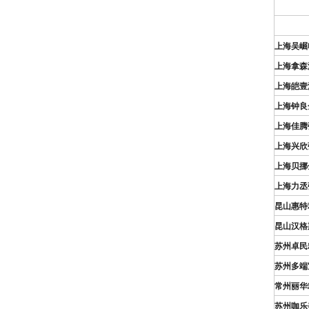
上海吴崛
上海拿森
上海皑壹
上海钟良
上海佳腾
上海兴欣
上海贝挪
上海力丞
昆山惠特
昆山汉格
苏州卓民
苏州多端
常州丽华
苏州咖乐