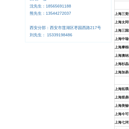
沈先生：18565691188
熊先生：13544272037
上海三觉
上海太同
西安分部：西安市莲湖区枣园西路217号
上海三国
刘先生： 15339198486
上海中瑞
上海摩根
上海澳纳
上海杉晶
上海加易
上海拓璞
上海煜鼎
上海美愉
上海今可
上海七洋