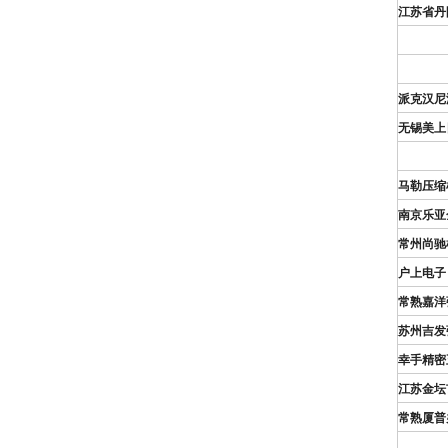
江苏省丹
派克汉尼
无锡美上
马勒压缩
南京乐亚
常州尚驰
户上电子
常熟嘉洋
苏州吉发
幸手精密
江苏金坛
常熟厦普