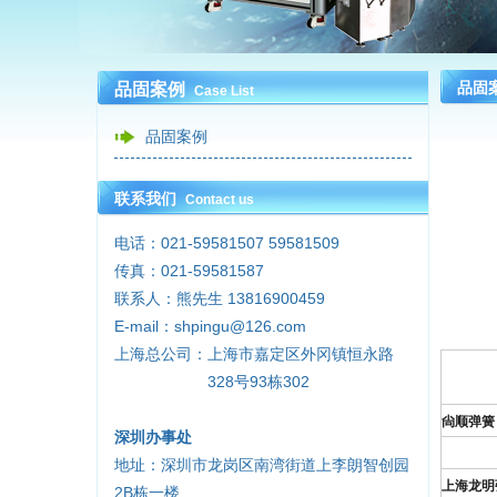
品固
品固案例
Case List
品固案例
联系我们
Contact us
电话：021-59581507 59581509
传真：021-59581587
联系人：熊先生 13816900459
E-mail：shpingu@126.com
上海总公司：上海市嘉定区外冈镇恒永路
328号93栋302
尙顺弹簧
深圳办事处
地址：深圳市龙岗区南湾街道上李朗智创园
上海龙明
2B栋一楼